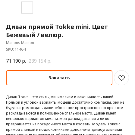
Диван прямой Tokke mini. Цвет
Бежевый / велюр.
Manons Maison
SKU:
1146-1
71 190
р.
239 154
р.
Заказать
Диван Токке – это стиль, минимализм и лаконичность линий.
Прямой и угловой варианты модели достаточно компакты, они не
будут загромождать даже небольшое пространство, но при этом
раскладываются в полноценное спальное место. Диван имеет
несколько вариантов механизмов раскладывания и легко
превращается из посадочного места в кровать. Модель Токке с
прямой спинкой и подлокотниками дополнена прямоугольными
классическими подушками, образующими мягкую спинку дивана.