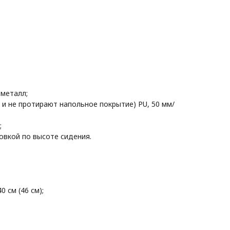
 металл;
т и не протирают напольное покрытие) PU, 50 мм/
;
ровкой по высоте сидения.
0 см (46 см);