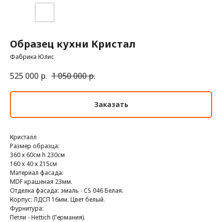
Образец кухни Кристал
Фабрика Юлис
525 000
р.
1 050 000
р.
Заказать
Кристалл
Размер образца:
360 х 60см h 230см
160 х 40 х 215см
Материал фасада:
MDF крашеная 23мм.
Отделка фасада: эмаль - CS 046 Белая.
Корпус: ЛДСП 16мм. Цвет белый.
Фурнитура:
Петли - Hettich (Германия).