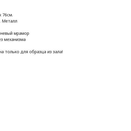
х 76см.
, Металл
чневый мрамор
ез механизма
а только для образца из зала!