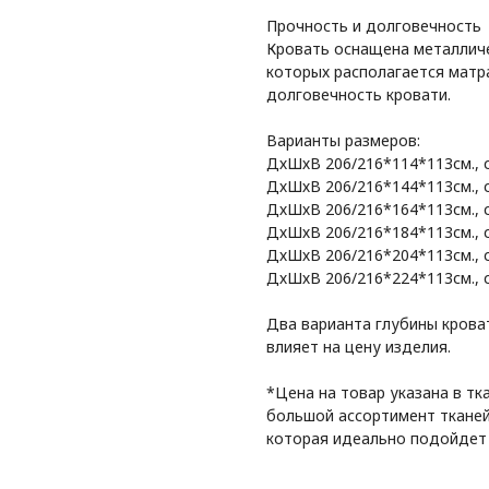
Прочность и долговечность
Кровать оснащена металличе
которых располагается матр
долговечность кровати.
Варианты размеров:
ДхШхВ 206/216*114*113см., с
ДхШхВ 206/216*144*113см., с
ДхШхВ 206/216*164*113см., с
ДхШхВ 206/216*184*113см., с
ДхШхВ 206/216*204*113см., с
ДхШхВ 206/216*224*113см., с
Два варианта глубины крова
влияет на цену изделия.
*Цена на товар указана в тк
большой ассортимент тканей 
которая идеально подойдет 