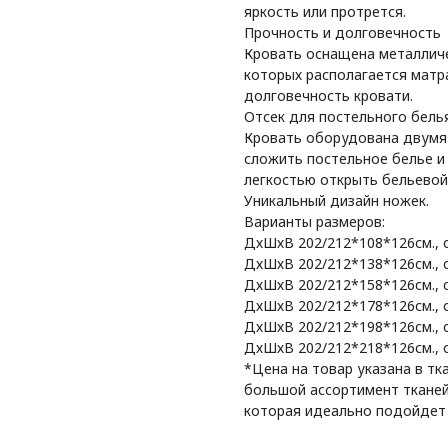
яркость или протрется.
Прочность и долговечность
Кровать оснащена металличе
которых располагается матр
долговечность кровати.
Отсек для постельного бель
Кровать оборудована двумя
сложить постельное белье и
легкостью открыть бельевой
Уникальный дизайн ножек.
Варианты размеров:
ДхШхВ 202/212*108*126см., с
ДхШхВ 202/212*138*126см., с
ДхШхВ 202/212*158*126см., с
ДхШхВ 202/212*178*126см., с
ДхШхВ 202/212*198*126см., с
ДхШхВ 202/212*218*126см., с
*Цена на товар указана в тк
большой ассортимент тканей 
которая идеально подойдет 