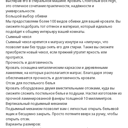
выстирав его в стиральной машине. Кровать Стокгольм Box High,
это отличное сочетание практичности, надёжности и
универсальности.
Большой выбор обивки
Мы предоставляем более 100 видов обивки для вашей кровати. Вы
сможете подобрать тот оттенок и материал, который идеально
подойдет к общему интерьеру вашей комнаты.
Съемный чехол
Съемный чехол крепится к матрасу изнутри на «липучку», что
позволит вам без труда снять его для стирки. Также вы сможете
приобрести новый чехол, если прежний утратит яркость или
протрется.
Прочность и долговечность
Кровать оснащена металлическим каркасом и деревянными
ламелями, на которых располагается матрас. Благодаря этому
обеспечивается прочность и долговечность кровати.
Отсек для постельного белья
Кровать оборудована двумя вместительными отсеками, куда вы
сможете сложить постельное белье и подушки. Настил изготовлен из
прочной ламинированной фанеры толщиной 10 миллиметров.
Вертикальный подъемный механизм
Подъемный механизм позволит вам с легкостью открыть бельевой
ящик и бесшумно закрыть. Просто потяните вверх за ручку, чтобы
открыть отсек.
Варианты размеров: