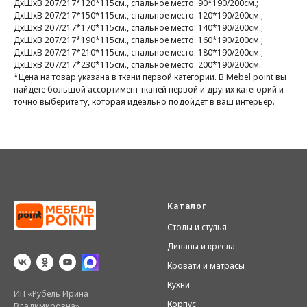
ДхШхВ 207/217*120*115см., спальное место: 90*190/200см.;
ДхШхВ 207/217*150*115см., спальное место: 120*190/200см.;
ДхШхВ 207/217*170*115см., спальное место: 140*190/200см.;
ДхШхВ 207/217*190*115см., спальное место: 160*190/200см.;
ДхШхВ 207/217*210*115см., спальное место: 180*190/200см.;
ДхШхВ 207/217*230*115см., спальное место: 200*190/200см..
*Цена на товар указана в ткани первой категории. В Mebel point вы
найдете большой ассортимент тканей первой и других категорий и
точно выберите ту, которая идеально подойдет в ваш интерьер.
Каталог
Столы и стулья
Диваны и кресла
Кровати и матрасы
Кухни
ИП «Рубель Ирина
Корпус
Владимировна».