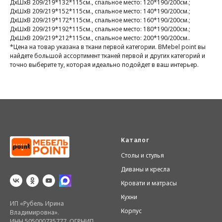
ДхШхВ 209/219*132*115см., спальное место: 120*190/200см.;
ДхШхВ 209/219*152*115см., спальное место: 140*190/200см.;
ДхШхВ 209/219*172*115см., спальное место: 160*190/200см.;
ДхШхВ 209/219*192*115см., спальное место: 180*190/200см.;
ДхШхВ 209/219*212*115см., спальное место: 200*190/200см..
*Цена на товар указана в ткани первой категории. ВMebel point вы
найдете большой ассортимент тканей первой и других категорий и
точно выберите ту, которая идеально подойдет в ваш интерьер.
Каталог
Столы и стулья
Диваны и кресла
Кровати и матрасы
Кухни
ИП «Рубель Ирина
Корпус
Владимировна».
ИНН 505000735777. ОГРНИП