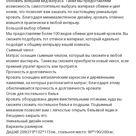
обновить внешний вид матраса. Также мы предоставляем
возможность самостоятельно выбрать материал обивки и цвет
ножек, что позволит вам заказать по-настоящему уникальную
кровать. Благодаря минималистичном дизайну, кровать отлично
впишется практически в любой интерьер.
Большой выбор обивки
Мы предоставляем более 100 видов обивки для вашей кровати. Вы
сможете подобрать тот оттенок и материал, который идеально
подойдет к общему интерьеру вашей комнаты.
Съемный чехол
Матрас оснащен съемным чехлом, который вы сможете в любой
момент выстирать. Также вы сможете приобрести новый чехол, если
прежний утратит яркость или протрется.
Прочность и долговечность
Кровать оснащена металлическим каркасом и деревянными
ламелями, на которых располагается матрас. Благодаря этому
обеспечивается прочность и долговечность кровати.
Отсек для постельного белья
Кровать оборудована двумя вместительными отсеками, куда вы
сможете сложить постельное белье и подушки. Подъемный
механизм позволит вам с легкостью открыть бельевой ящик и
бесшумно закрыть его.
Уникальный дизайн ножек.
Варианты размеров:
ДхШхВ 209/219*102*115см., спальное место: 90*190/200см.;