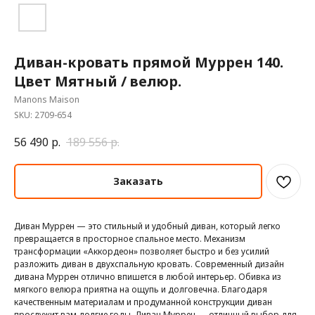
Диван-кровать прямой Муррен 140.
Цвет Мятный / велюр.
Manons Maison
SKU:
2709-654
56 490
р.
189 556
р.
Заказать
Диван Муррен — это стильный и удобный диван, который легко
превращается в просторное спальное место. Механизм
трансформации «Аккордеон» позволяет быстро и без усилий
разложить диван в двухспальную кровать. Современный дизайн
дивана Муррен отлично впишется в любой интерьер. Обивка из
мягкого велюра приятна на ощупь и долговечна. Благодаря
качественным материалам и продуманной конструкции диван
прослужит вам долгие годы. Диван Муррен — отличный выбор для