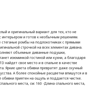
лый и оригинальный вариант для тех, кто не
с интерьером и готов к необычным решениям.
е стеганые ромбы на подлокотниках с прямыми
ригинальной строчкой на всех элементах дивана.
олняют объемные диванные подушки,
танет изюминкой гостиной или кухни, а благодаря
D найдет свое место и в спальне в качестве
та. Яркие цвета обивки превратят даже скучный
усства. А более спокойные расцветки впишутся и в
 обивки приятен на ощупь и поддается чистке.
пального места, см: 160 -Длина спального места,