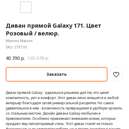
Диван прямой Galaxy 171. Цвет
Розовый / велюр.
Manons Maison
SKU:
2737-51
40 390
р.
135 578
р.
Заказать
Диван прямой Galaxy - идеальное решение для тех, кто ценит
компактность, уют и комфорт. Этот диван легко впишется в любой
интерьер благодаря своей универсальной расцветке. Но самое
удивительное в нем - возможность превращения в удобную кровать
со спальным местом. Дизайн дивана Galaxy необычен и
привлекателен. Особенно привлекают внимание ножки, которые
придают ему неповторимый стиль. Этот диван станет не только
функциональным элементом мебели, но и ярким акцентом в вашем