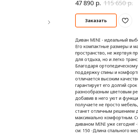
р.
р.
47 890
115 650
Заказать
Диван MINI - идеальный выб
Его компактные размеры и м
пространство, не жертвуя п
для отдыха, но и легко тран
Благодаря ортопедическому
поддержку спины и комфортн
отличается высоким качеств
гарантирует его долгий срок
разнообразным цветовым реш
добавив в него уют и функц
получаете не просто мебель
станет отличным решением 
максимально комфортным. Со
диваном MINI уже сегодня! 
см: 150 -Длина спального мес