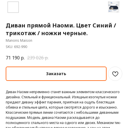
Диван прямой Наоми. Цвет Синий /
трикотаж / ножки черные.
Manons Maison
SKU:
692-990
71 190
р.
239 026
р.
Заказать
Диван Наоми непременно станет важным элементом классического
дизайна. Стильный и функциональный. Изящные изогнутые ножки
придают дивану эффект парения, приятная на ощупь блестящая
обивка и стильные цвета, которые смотрятся дорого и изысканно.
Классические прямые линии сочетаются с небольшими диванными
подушками. Модель дивана Наоми раскладывается до
полноценного спального места на одного или двоих. Механизм тик-
так обеспечивает быстрое и легкое разложение, а сон на этом