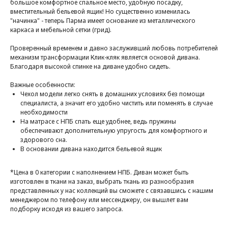
большое комфортное спальное место, удобную посадку,
вместительный бельевой ящик! Но существенно изменилась
"начинка" - теперь Парма имеет основание из металлического
каркаса и мебельной сетки (грид).
Проверенный временем и давно заслуживший любовь потребителей
механизм трансформации Клик-кляк является основой дивана.
Благодаря высокой спинке на диване удобно сидеть.
Важные особенности:
Чехол модели легко снять в домашних условиях без помощи
специалиста, а значит его удобно чистить или поменять в случае
необходимости
На матрасе с НПБ спать еще удобнее, ведь пружины
обеспечивают дополнительную упругость для комфортного и
здорового сна.
В основании дивана находится бельевой ящик
*Цена в 0 категории с наполнением НПБ. Диван может быть
изготовлен в ткани на заказ, выбрать ткань из разнообразия
представленных у нас коллекций вы сможете с связавшись с нашим
менеджером по телефону или мессенджеру, он вышлет вам
подборку исходя из вашего запроса.