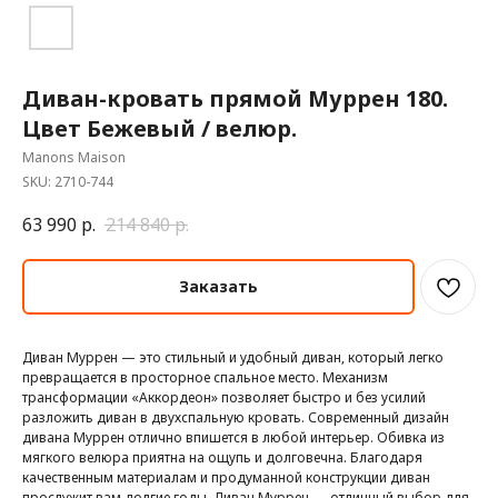
Диван-кровать прямой Муррен 180.
Цвет Бежевый / велюр.
Manons Maison
SKU:
2710-744
63 990
р.
214 840
р.
Заказать
Диван Муррен — это стильный и удобный диван, который легко
превращается в просторное спальное место. Механизм
трансформации «Аккордеон» позволяет быстро и без усилий
разложить диван в двухспальную кровать. Современный дизайн
дивана Муррен отлично впишется в любой интерьер. Обивка из
мягкого велюра приятна на ощупь и долговечна. Благодаря
качественным материалам и продуманной конструкции диван
прослужит вам долгие годы. Диван Муррен — отличный выбор для