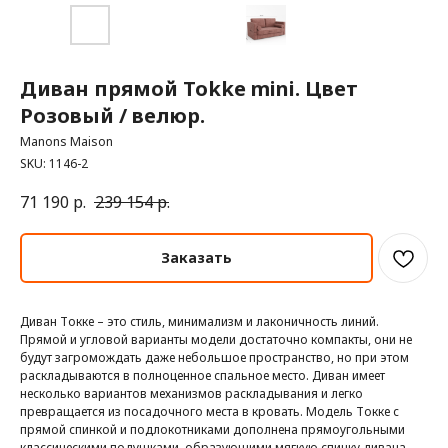
Диван прямой Tokke mini. Цвет
Розовый / велюр.
Manons Maison
SKU:
1146-2
71 190
р.
239 154
р.
Заказать
Диван Токке – это стиль, минимализм и лаконичность линий.
Прямой и угловой варианты модели достаточно компакты, они не
будут загромождать даже небольшое пространство, но при этом
раскладываются в полноценное спальное место. Диван имеет
несколько вариантов механизмов раскладывания и легко
превращается из посадочного места в кровать. Модель Токке с
прямой спинкой и подлокотниками дополнена прямоугольными
классическими подушками, образующими мягкую спинку дивана.