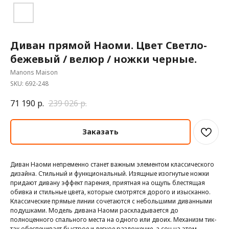
Диван прямой Наоми. Цвет Светло-
бежевый / велюр / ножки черные.
Manons Maison
SKU:
692-248
71 190
р.
239 026
р.
Заказать
Диван Наоми непременно станет важным элементом классического
дизайна. Стильный и функциональный. Изящные изогнутые ножки
придают дивану эффект парения, приятная на ощупь блестящая
обивка и стильные цвета, которые смотрятся дорого и изысканно.
Классические прямые линии сочетаются с небольшими диванными
подушками. Модель дивана Наоми раскладывается до
полноценного спального места на одного или двоих. Механизм тик-
так обеспечивает быстрое и легкое разложение, а сон на этом