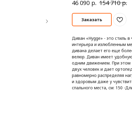
р.
р.
46 090
154 710
Заказать
Диван «Hygge» - это стиль в
интерьера и излюбленным ме
дивана делает его еще боле
велюр. Диван имеет удобную
одним движением. При этом 
двух человек и дает ортопе
равномерно распределяя наг
и здоровым даже у чувствит
спального места, см: 150 -Дл