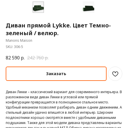
Диван прямой Lykke. Цвет Темно-
зеленый / велюр.
Manons Maison
SKU:
306-5
82 590
р.
242 760
р.
Заказать
Диван Ликки – классический вариант для современного интерьера. В
разложенном виде диван Ликки в угловой или прямой
конфигурации превращается в полноценное спальное место.
Удобный механизм позволяет разбирать диван одним движением. А
стильный дизайн удачно впишется в любой интерьер. Широкие
подлокотники хорошо смотрятся вместе с удобными диванными
подушками. Также для этой модели дивана представлены варианты
механизмов: тик-так и выкатной МТД.Обивка дивана изготовлена из