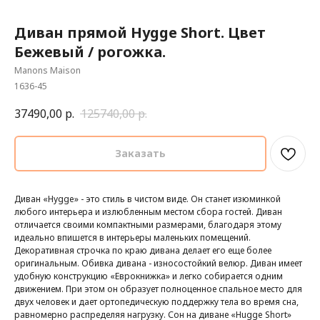
Диван прямой Hygge Short. Цвет
Бежевый / рогожка.
Manons Maison
1636-45
37490,00
р.
125740,00
р.
Заказать
Диван «Hygge» - это стиль в чистом виде. Он станет изюминкой
любого интерьера и излюбленным местом сбора гостей. Диван
отличается своими компактными размерами, благодаря этому
идеально впишется в интерьеры маленьких помещений.
Декоративная строчка по краю дивана делает его еще более
оригинальным. Обивка дивана - износостойкий велюр. Диван имеет
удобную конструкцию «Еврокнижка» и легко собирается одним
движением. При этом он образует полноценное спальное место для
двух человек и дает ортопедическую поддержку тела во время сна,
равномерно распределяя нагрузку. Сон на диване «Hugge Short»