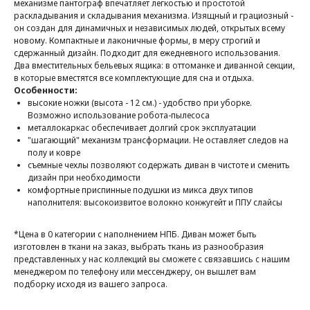
механизме пантограф впечатляет легкостью и простотой
раскладывания и складывания механизма. Изящный и грациозный -
он создан для динамичных и независимых людей, открытых всему
новому. Компактные и лаконичные формы, в меру строгий и
сдержанный дизайн. Подходит для ежедневного использования.
Два вместительных бельевых ящика: в оттоманке и диванной секции,
в которые вместятся все комплектующие для сна и отдыха.
Особенности:
высокие ножки (высота - 12 см.) - удобство при уборке.
Возможно использование робота-пылесоса
металлокаркас обеспечивает долгий срок эксплуатации
"шагающий" механизм трансформации. Не оставляет следов на
полу и ковре
съемные чехлы позволяют содержать диван в чистоте и сменить
дизайн при необходимости
комфортные приспинные подушки из микса двух типов
наполнителя: высокоизвитое волокно конжугейт и ППУ слайсы
*Цена в 0 категории с наполнением НПБ. Диван может быть
изготовлен в ткани на заказ, выбрать ткань из разнообразия
представленных у нас коллекций вы сможете с связавшись с нашим
менеджером по телефону или мессенджеру, он вышлет вам
подборку исходя из вашего запроса.