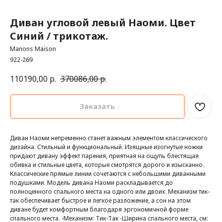
Диван угловой левый Наоми. Цвет
Синий / трикотаж.
Manons Maison
922-269
110190,00
р.
370086,00
р.
Заказать
Диван Наоми непременно станет важным элементом классического
дизайна. Стильный и функциональный. Изящные изогнутые ножки
придают дивану эффект парения, приятная на ощупь блестящая
обивка и стильные цвета, которые смотрятся дорого и изысканно.
Классические прямые линии сочетаются с небольшими диванными
подушками. Модель дивана Наоми раскладывается до
полноценного спального места на одного или двоих. Механизм тик-
так обеспечивает быстрое и легкое разложение, а сон на этом
диване будет комфортным благодаря эргономичной форме
спального места. -Механизм: Тик-Так -Ширина спального места, см: