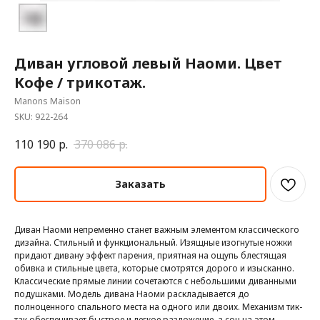
Диван угловой левый Наоми. Цвет
Кофе / трикотаж.
Manons Maison
SKU:
922-264
110 190
р.
370 086
р.
Заказать
Диван Наоми непременно станет важным элементом классического
дизайна. Стильный и функциональный. Изящные изогнутые ножки
придают дивану эффект парения, приятная на ощупь блестящая
обивка и стильные цвета, которые смотрятся дорого и изысканно.
Классические прямые линии сочетаются с небольшими диванными
подушками. Модель дивана Наоми раскладывается до
полноценного спального места на одного или двоих. Механизм тик-
так обеспечивает быстрое и легкое разложение, а сон на этом