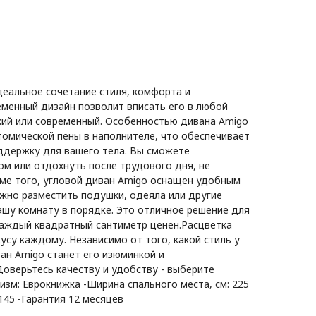
деальное сочетание стиля, комфорта и
еменный дизайн позволит вписать его в любой
ский или современный. Особенностью дивана Amigo
томической пены в наполнителе, что обеспечивает
ддержку для вашего тела. Вы сможете
м или отдохнуть после трудового дня, не
ме того, угловой диван Amigo оснащен удобным
ожно разместить подушки, одеяла или другие
шу комнату в порядке. Это отличное решение для
аждый квадратный сантиметр ценен.Расцветка
усу каждому. Независимо от того, какой стиль у
ван Amigo станет его изюминкой и
оверьтесь качеству и удобству - выберите
изм: Еврокнижка -Ширина спального места, см: 225
 145 -Гарантия 12 месяцев