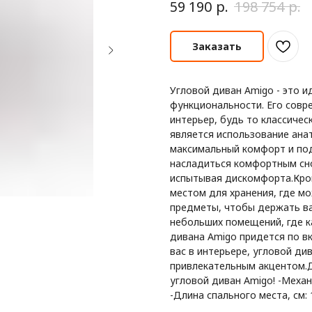
р.
р.
59 190
198 754
Заказать
Угловой диван Amigo - это и
функциональности. Его совр
интерьер, будь то классиче
является использование ана
максимальный комфорт и по
насладиться комфортным сно
испытывая дискомфорта.Кро
местом для хранения, где м
предметы, чтобы держать ва
небольших помещений, где к
дивана Amigo придется по вк
вас в интерьере, угловой ди
привлекательным акцентом.Д
угловой диван Amigo! -Механ
-Длина спального места, см: