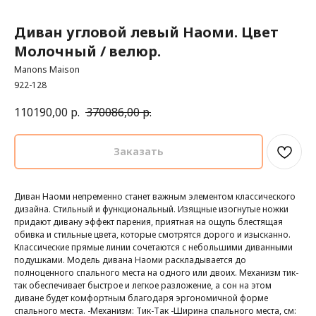
Диван угловой левый Наоми. Цвет
Молочный / велюр.
Manons Maison
922-128
110190,00
р.
370086,00
р.
Заказать
Диван Наоми непременно станет важным элементом классического
дизайна. Стильный и функциональный. Изящные изогнутые ножки
придают дивану эффект парения, приятная на ощупь блестящая
обивка и стильные цвета, которые смотрятся дорого и изысканно.
Классические прямые линии сочетаются с небольшими диванными
подушками. Модель дивана Наоми раскладывается до
полноценного спального места на одного или двоих. Механизм тик-
так обеспечивает быстрое и легкое разложение, а сон на этом
диване будет комфортным благодаря эргономичной форме
спального места. -Механизм: Тик-Так -Ширина спального места, см: