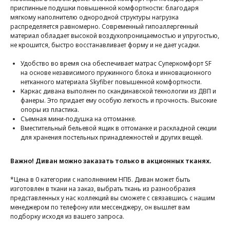
приспинные подушки повышенной комфортности: благодаря
мягкому наполнителю однородной структуры нагрузка
распределяется равномерно. Современный гипоаллергенный
материал обладает высокой воздухопроницаемостью и упругостью,
не крошится, быстро восстанавливает форму и не дает усадки.
Удобство во время сна обеспечивает матрас Суперкомфорт SF
на основе независимого пружинного блока и инновационного
нетканного материала Skyfiber повышенной комфортности.
Каркас дивана выполнен по скандинавской технологии из ДВП и
фанеры. Это придает ему особую легкость и прочность. Высокие
опоры из пластика.
Съемная мини-подушка на оттоманке.
Вместительный бельевой ящик в оттоманке и раскладной секции
для хранения постельных принадлежностей и других вещей.
Важно! Диван можно заказать только в акционных тканях.
*Цена в 0 категории с наполнением НПБ. Диван может быть
изготовлен в ткани на заказ, выбрать ткань из разнообразия
представленных у нас коллекций вы сможете с связавшись с нашим
менеджером по телефону или мессенджеру, он вышлет вам
подборку исходя из вашего запроса.