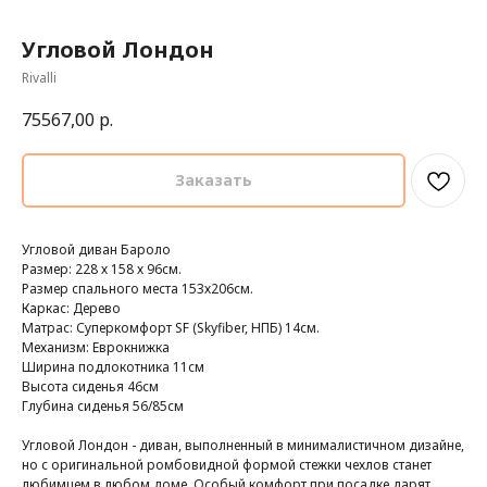
Угловой Лондон
Rivalli
75567,00
р.
Заказать
Угловой диван Бароло
Размер: 228 х 158 х 96см.
Размер спального места 153х206см.
Каркас: Дерево
Матрас: Суперкомфорт SF (Skyfiber, НПБ) 14см.
Механизм: Еврокнижка
Ширина подлокотника 11см
Высота сиденья 46см
Глубина сиденья 56/85см
Угловой Лондон - диван, выполненный в минималистичном дизайне,
но с оригинальной ромбовидной формой стежки чехлов станет
любимцем в любом доме. Особый комфорт при посадке дарят