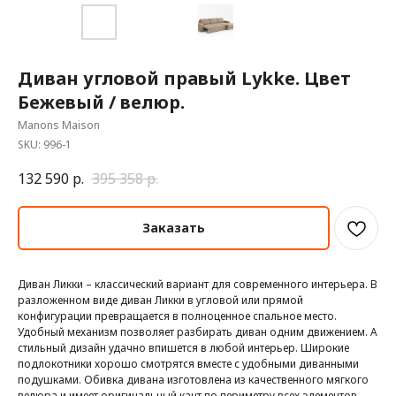
Диван угловой правый Lykke. Цвет
Бежевый / велюр.
Manons Maison
SKU:
996-1
132 590
р.
395 358
р.
Заказать
Диван Ликки – классический вариант для современного интерьера. В
разложенном виде диван Ликки в угловой или прямой
конфигурации превращается в полноценное спальное место.
Удобный механизм позволяет разбирать диван одним движением. А
стильный дизайн удачно впишется в любой интерьер. Широкие
подлокотники хорошо смотрятся вместе с удобными диванными
подушками. Обивка дивана изготовлена из качественного мягкого
велюра и имеет оригинальный кант по периметру всех элементов