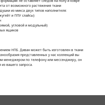
формации: не оставляет следов на полу и ковре
щита от возможного растяжения ткани
душки из микса двух типов наполнителя:
жугейт и ППУ слайсы)
н
прямой, угловой и модульный)
вых ящиков
нением НПБ. Диван может быть изготовлен в ткани
разнообразия представленных у нас коллекций вы
им менеджером по телефону или мессенджеру, он
 из вашего запроса.