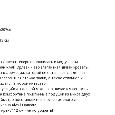
х207см.
13 см
в Орлеан теперь пополнилась и модульным
н Rivalli Орлеан – это элегантная диван кровать,
ансформации, который не оставляет следов на
и элегантная стежка ткани, а также стильное и
ишется в любой интерьер.
зующийся в данной модели отличается легкостью
 а комфортные приспинные подушки из микса двух
 быстро восстановиться после тяжелого дня.
ана Rivalli Орлеан:
лиренс" 12 см - легко убирать!