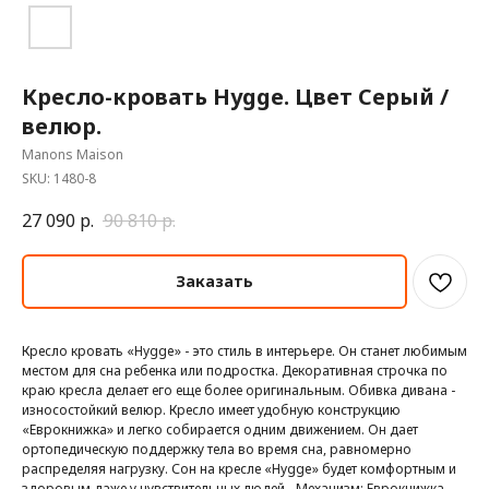
Кресло-кровать Hygge. Цвет Серый /
велюр.
Manons Maison
SKU:
1480-8
27 090
р.
90 810
р.
Заказать
Кресло кровать «Hygge» - это стиль в интерьере. Он станет любимым
местом для сна ребенка или подростка. Декоративная строчка по
краю кресла делает его еще более оригинальным. Обивка дивана -
износостойкий велюр. Кресло имеет удобную конструкцию
«Еврокнижка» и легко собирается одним движением. Он дает
ортопедическую поддержку тела во время сна, равномерно
распределяя нагрузку. Сон на кресле «Hygge» будет комфортным и
здоровым даже у чувствительных людей. -Механизм: Еврокнижка