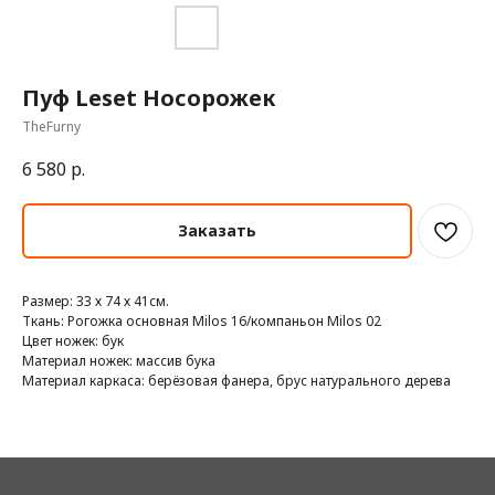
Пуф Leset Носорожек
TheFurny
6 580
р.
Заказать
Размер: 33 х 74 х 41см.
Ткань: Рогожка основная Milos 16/компаньон Milos 02
Цвет ножек: бук
Материал ножек: массив бука
Материал каркаса: берёзовая фанера, брус натурального дерева