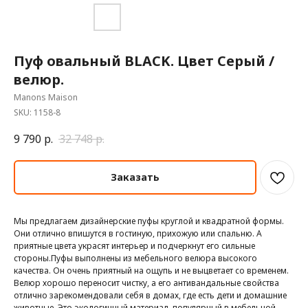
Пуф овальный BLACK. Цвет Серый /
велюр.
Manons Maison
SKU:
1158-8
9 790
р.
32 748
р.
Заказать
Мы предлагаем дизайнерские пуфы круглой и квадратной формы.
Они отлично впишутся в гостиную, прихожую или спальню. А
приятные цвета украсят интерьер и подчеркнут его сильные
стороны.Пуфы выполнены из мебельного велюра высокого
качества. Он очень приятный на ощупь и не выцветает со временем.
Велюр хорошо переносит чистку, а его антивандальные свойства
отлично зарекомендовали себя в домах, где есть дети и домашние
животные. Это экологичный материал, популярный в мебельной