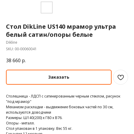
Стол DikLine US140 мрамор ультра
белый сатин/опоры белые
Dikline
SKU:
00-00060041
38 660
р.
Заказать
Столешница - ЛДСП с сатинированным черным стеклом, рисунок
"под мрамор"
Механизм раскладки - выдвижение боковых частей по 30 см,
используются доводчики
Размеры: Ш140(200) х Г80 х В76.
Опоры - металл.
Стол упакован в 1 упаковку. Вес 55 кг.
Гарантия 12 месяцев.