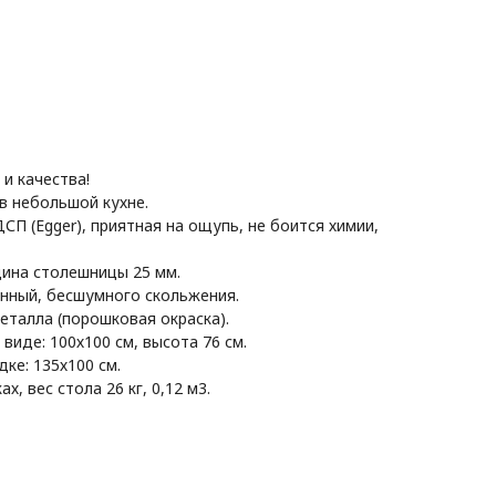
и качества!
в небольшой кухне.
П (Egger), приятная на ощупь, не боится химии,
щина столешницы 25 мм.
онный, бесшумного скольжения.
еталла (порошковая окраска).
виде: 100х100 см, высота 76 см.
ке: 135х100 см.
х, вес стола 26 кг, 0,12 м3.