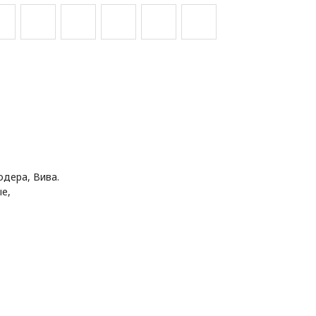
одера, Вива.
е,