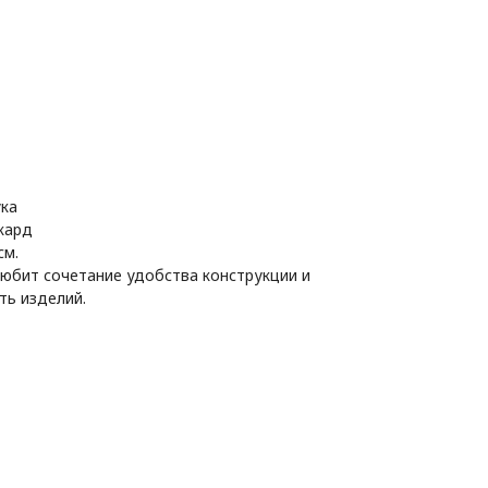
ука
кард
см.
любит сочетание удобства конструкции и
ть изделий.