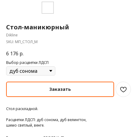
Стол-маникюрный
Dikline
SKU:
МП_СТОЛ_М
6 176
р.
Выбор расцветки ЛДСП
Заказать
Стол раскладной.
Расцветки ЛДСП: дуб сонома, дуб велингтон,
шимо светлый, венге.