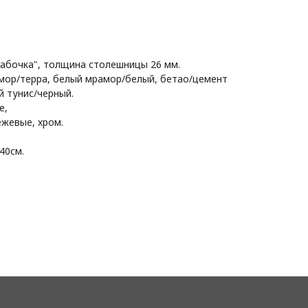
бабочка", толщина столешницы 26 мм.
мор/терра, белый мрамор/белый, бетао/цемент
й тунис/черный.
е,
ежевые, хром.
40см.