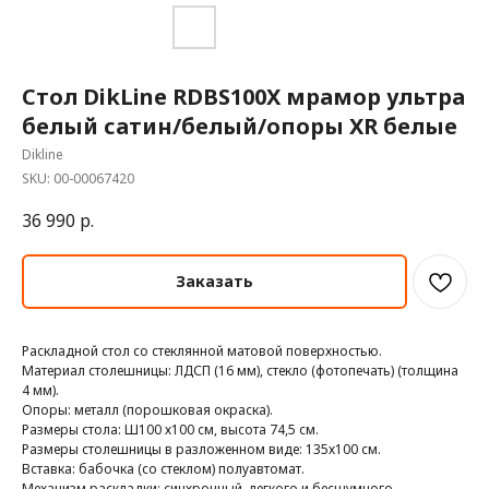
Стол DikLine RDBS100X мрамор ультра
белый сатин/белый/опоры XR белые
Dikline
SKU:
00-00067420
36 990
р.
Заказать
Раскладной стол со стеклянной матовой поверхностью.
Материал столешницы: ЛДСП (16 мм), стекло (фотопечать) (толщина
4 мм).
Опоры: металл (порошковая окраска).
Размеры стола: Ш100 х100 см, высота 74,5 см.
Размеры столешницы в разложенном виде: 135х100 см.
Вставка: бабочка (со стеклом) полуавтомат.
Механизм раскладки: синхронный, легкого и бесшумного