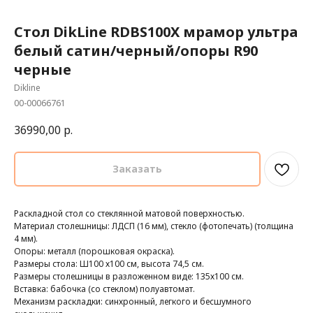
Стол DikLine RDBS100X мрамор ультра
белый сатин/черный/опоры R90
черные
Dikline
00-00066761
36990,00
р.
Заказать
Раскладной стол со стеклянной матовой поверхностью.
Материал столешницы: ЛДСП (16 мм), стекло (фотопечать) (толщина
4 мм).
Опоры: металл (порошковая окраска).
Размеры стола: Ш100 х100 см, высота 74,5 см.
Размеры столешницы в разложенном виде: 135х100 см.
Вставка: бабочка (со стеклом) полуавтомат.
Механизм раскладки: синхронный, легкого и бесшумного