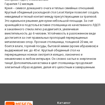
Гарантия 12 месяцев.
Кухня – символ домашнего очага и теплых семейных отношений.
Круглый обеденный раскладной стол Leset Капри позволит создать
невидимый и тесный контакт между присутствующими за трапезой.
Это идеальное решение для кухни небольшой площади. За счет
хранящейся в подстолье вставке столешница из качественного ЛДСП
и закалённого стекла легко раздвигается, увеличивая
вместительность до 6 человек. Устойчивость в разложенном виде
достигается за счет правильных пропорций перекрещенных
металлических опор. Прочная столешница, толщиной 20 мм, не
боится влаги, горячей посуды, бытовой химии (кроме абразивов) и
выдерживает вес до 40 кг. Круглый обеденный стол на
перекрещенных ножках смотрится изящно, лаконично и
ненавязчиво в любом интерьере. Он словно застыл в энергичном
танце! Дополнительная вставка в цвет столешницы продолжает
элегантный образ изделия, делая его целостным и завершенным.
Каталог