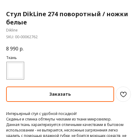
Стул DikLine 274 поворотный / ножки
белые
Dikline
SKU:
00-00062762
8 990
р.
Ткань
Заказать
Интерьерный стул с удобной посадкой!
Сиденье и спинка обтянуты чехлами из ткани микровелюр.
Данная ткань характеризуется отличными качествами в бытовом
использовании - не вытирается, несложные загрязнения легко
удалить с помощью влажной губки, не боится моющих средств, не