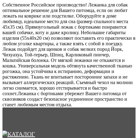
Собственное Российское производство! Лежанка для собак
оптимальное решение для Вашего питомца, если он любит
лежать на коврике или подстилке. Оборудуйте в доме
любимцу, идеальное место для сна (размер спального места
45х35 см). Прямоугольный лежак с бортиками понравится
вашей собачке, коту и даже кролику. Небольшие габариты
изделия (55х40х20 см) позволяют поставить его практически в
любом уголке квартиры, а также взять с собой в поездку.
Лежак подойдет для щенков и собак мелких пород Йорк,
Чихуахуа, Той-терьер, Шпиц, Карликовый пинчер,
Мальтийская болонка. От мягкой лежанки не откажется и
кошка. Универсальная модель обтянута качественной тканью
рогожка, она устойчива к истиранию, деформации и
растяжению. Ткань не впитывает посторонние запахи и не
вызывает аллергических реакций. Съемный чехол на молнии
легко снимается, хорошо отстирывается и быстро
сохнет.Лежанка с бортиками убережет Вашего питомца от
сквозняков создаст безопасное уединенное пространство и
станет любимым местом отдыха.