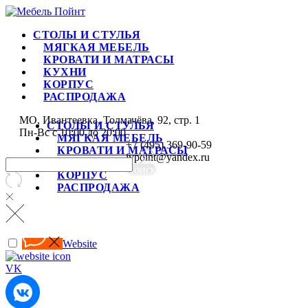
СТОЛЫ И СТУЛЬЯ
МЯГКАЯ МЕБЕЛЬ
КРОВАТИ И МАТРАСЫ
КУХНИ
КОРПУС
РАСПРОДАЖА
МО, Ивантеевка, Толмачёва, 92, стр. 1
СТОЛЫ И СТУЛЬЯ
Пн-Вс с 10:00 до 20:00
МЯГКАЯ МЕБЕЛЬ
+7 (495) 369-90-59
КРОВАТИ И МАТРАСЫ
ivpoint@yandex.ru
КУХНИ
Поиск
КОРПУС
РАСПРОДАЖА
Website
VK