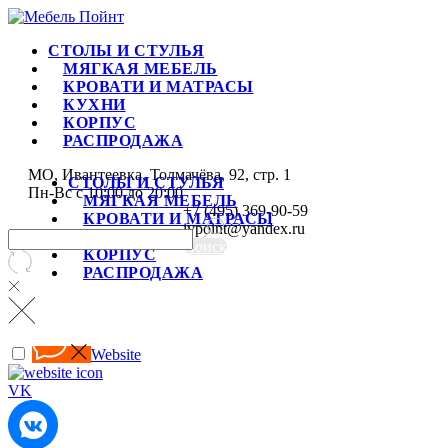
СТОЛЫ И СТУЛЬЯ
МЯГКАЯ МЕБЕЛЬ
КРОВАТИ И МАТРАСЫ
КУХНИ
КОРПУС
РАСПРОДАЖА
МО, Ивантеевка, Толмачёва, 92, стр. 1
СТОЛЫ И СТУЛЬЯ
Пн-Вс с 10:00 до 20:00
МЯГКАЯ МЕБЕЛЬ
+7 (495) 369-90-59
КРОВАТИ И МАТРАСЫ
ivpoint@yandex.ru
КУХНИ
Поиск
КОРПУС
РАСПРОДАЖА
Website
VK