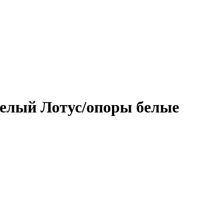
белый Лотус/опоры белые
а (матовая) толщиной 12 мм.